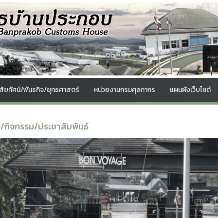
ิสัยทัศน์/พันธกิจ/ยุทธศาสตร์
หน่วยงานกรมศุลกากร
แผนผังเว็บไซต์
ว/กิจกรรม/ประชาสัมพันธ์
Previous